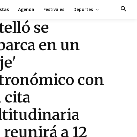
estas
Agenda
Festivales
Deportes
telló se
arca en un
je'
tronómico con
 cita
titudinaria
 reunirá a 12