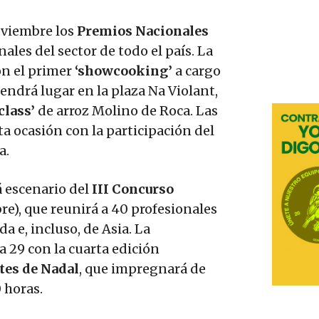
oviembre los
Premios Nacionales
ales del sector de todo el país. La
on el primer
‘showcooking’
a cargo
ndrá lugar en la plaza Na Violant,
class’
de arroz Molino de Roca. Las
ta ocasión con la participación del
a.
á escenario del
III Concurso
e), que reunirá a 40 profesionales
a e, incluso, de Asia. La
 29 con la cuarta edición
tes de Nadal
, que impregnará de
 horas.