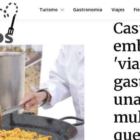
Turismo
Gastronomia
Viajes
Fi
Cas
emb
'via
gas
una
mul
que