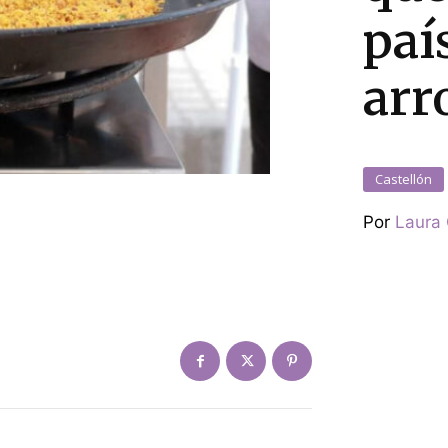
paí
arr
Castellón
Por
Laura