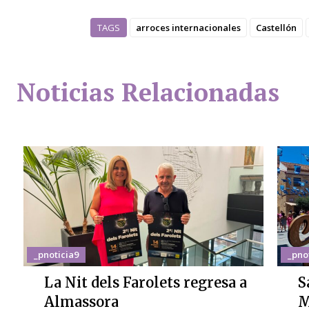
TAGS
arroces internacionales
Castellón
Noticias Relacionadas
_pnoticia9
_pno
La Nit dels Farolets regresa a
S
Almassora
M