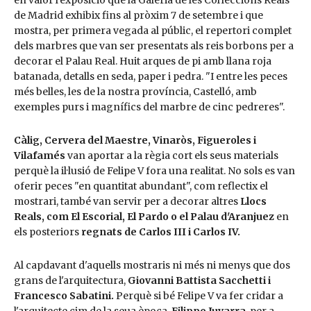
en valor l'exposició que la Galeria de les Col·leccions Reals
de Madrid exhibix fins al pròxim 7 de setembre i que
mostra, per primera vegada al públic, el repertori complet
dels marbres que van ser presentats als reis borbons per a
decorar el Palau Real. Huit arques de pi amb llana roja
batanada, detalls en seda, paper i pedra. "I entre les peces
més belles, les de la nostra província, Castelló, amb
exemples purs i magnífics del marbre de cinc pedreres".
Càlig, Cervera del Maestre, Vinaròs, Figueroles i
Vilafamés
van aportar a la règia cort els seus materials
perquè la il·lusió de Felipe V fora una realitat. No sols es van
oferir peces "en quantitat abundant", com reflectix el
mostrari, també van servir per a decorar altres
Llocs
Reals, com El Escorial, El Pardo o el Palau d'Aranjuez
en
els posteriors
regnats de Carlos III i Carlos IV.
Al capdavant d'aquells mostraris ni més ni menys que dos
grans de l'arquitectura,
Giovanni Battista Sacchetti i
Francesco Sabatini.
Perquè si bé Felipe V va fer cridar a