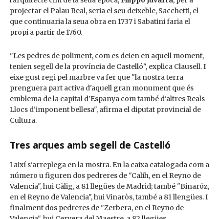
l'arquitecte cim de la seua època,
Filippo Juvarra
, per a
projectar el Palau Real, seria el seu deixeble, Sacchetti, el
que continuaria la seua obra en 1737 i Sabatini faria el
propi a partir de 1760.
"Les pedres de poliment, com es deien en aquell moment,
tenien segell de la província de Castelló", explica Clausell. I
eixe gust regi pel marbre va fer que "la nostra terra
prenguera part activa d'aquell gran monument que és
emblema de la capital d'Espanya com també d'altres Reals
Llocs d'imponent bellesa", afirma el diputat provincial de
Cultura.
Tres arques amb segell de Castelló
I així s'arreplega en la mostra. En la caixa catalogada com a
número u figuren dos pedreres de "Calih, en el Reyno de
Valencia", hui Càlig, a 81 llegües de Madrid; també "Binaróz,
en el Reyno de Valencia", hui Vinaròs, també a 81 llengües. I
finalment dos pedreres de "Zerbera, en el Reyno de
Valencia", hui Cervera del Maestre, a 82 llegües.