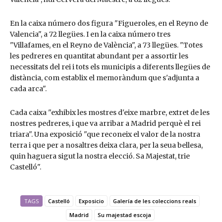
En la caixa número dos figura "Figueroles, en el Reyno de
Valencia", a 72 llegües. I en la caixa número tres
"Villafames, en el Reyno de València", a 73 llegües. "Totes
les pedreres en quantitat abundant per a assortir les
necessitats del rei i tots els municipis a diferents llegües de
distància, com establix el memoràndum que s'adjunta a
cada arca".
Cada caixa "exhibix les mostres d'eixe marbre, extret de les
nostres pedreres, i que va arribar a Madrid perquè el rei
triara". Una exposició "que reconeix el valor de la nostra
terra i que per a nosaltres deixa clara, per la seua bellesa,
quin haguera sigut la nostra elecció. Sa Majestat, trie
Castelló".
TAGS
Castelló
Exposicio
Galería de les coleccions reals
Madrid
Su majestad escoja