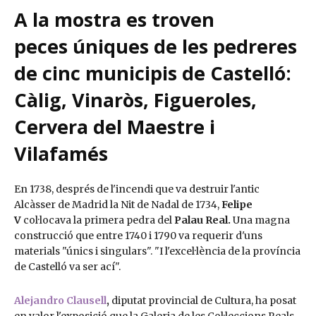
A la mostra es troven
peces úniques de les pedreres
de cinc municipis de Castelló:
Càlig, Vinaròs, Figueroles,
Cervera del Maestre i
Vilafamés
En 1738, després de l'incendi que va destruir l'antic
Alcàsser de Madrid la Nit de Nadal de 1734,
Felipe
V
col·locava la primera pedra del
Palau Real.
Una magna
construcció que entre 1740 i 1790 va requerir d'uns
materials "únics i singulars". "I l'excel·lència de la província
de Castelló va ser ací".
Alejandro Clausell
,
diputat provincial de Cultura, ha posat