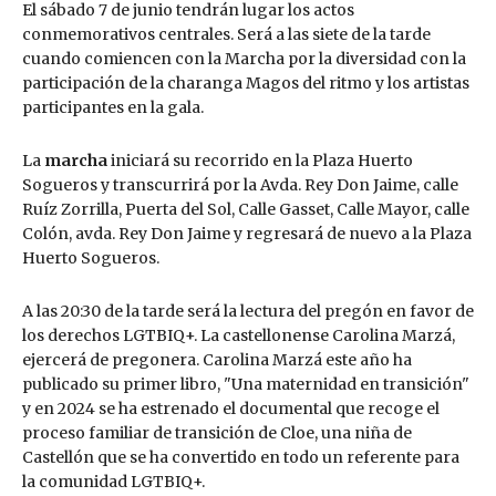
El sábado 7 de junio tendrán lugar los actos
conmemorativos centrales. Será a las siete de la tarde
cuando comiencen con la Marcha por la diversidad con la
participación de la charanga Magos del ritmo y los artistas
participantes en la gala.
La
marcha
iniciará su recorrido en la Plaza Huerto
Sogueros y transcurrirá por la Avda. Rey Don Jaime, calle
Ruíz Zorrilla, Puerta del Sol, Calle Gasset, Calle Mayor, calle
Colón, avda. Rey Don Jaime y regresará de nuevo a la Plaza
Huerto Sogueros.
A las 20:30 de la tarde será la lectura del pregón en favor de
los derechos LGTBIQ+. La castellonense Carolina Marzá,
ejercerá de pregonera. Carolina Marzá este año ha
publicado su primer libro, "Una maternidad en transición"
y en 2024 se ha estrenado el documental que recoge el
proceso familiar de transición de Cloe, una niña de
Castellón que se ha convertido en todo un referente para
la comunidad LGTBIQ+.