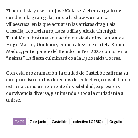
El periodista y escritor José Mola será el encargado de
conducir la gran gala junto a la show woman La
Villaescusa, en la que actuarán las artistas drag Laia
Cassalla, Eco Delantro, Laca Udilla y Alexia Thenigth.
También habrá una actuación musical de los cantantes
Hugo Marlo y Gui-liam y como cabeza de cartel a Sonia
Madoc, participande del Benidorm Fest 2025 con tu tema
"Reinas". La fiesta culminará con la DJ Zoraida Torres.
Con esta programación, la ciudad de Castelló reafirma su
compromiso con los derechos del colectivo, consolidando
esta cita como un referente de visibilidad, expresión y
convivencia diversa, y animando a toda la ciudadanía a
unirse.
TAGS
7 de junio
Castellón
colectivo LGTBIQ+
Orgullo