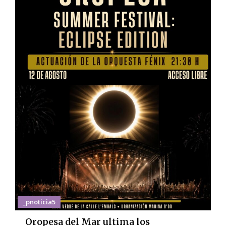
_pnoticia5
Oropesa del Mar ultima los