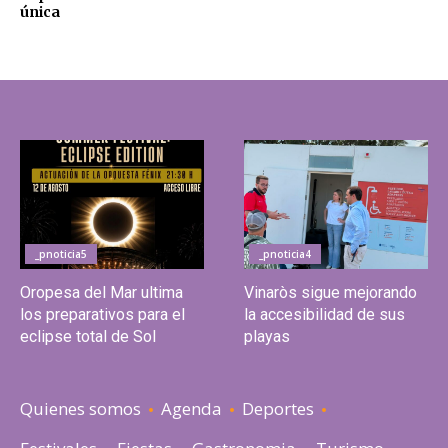
única
_pnoticia5
_pnoticia4
Oropesa del Mar ultima
Vinaròs sigue mejorando
los preparativos para el
la accesibilidad de sus
eclipse total de Sol
playas
Quienes somos
Agenda
Deportes