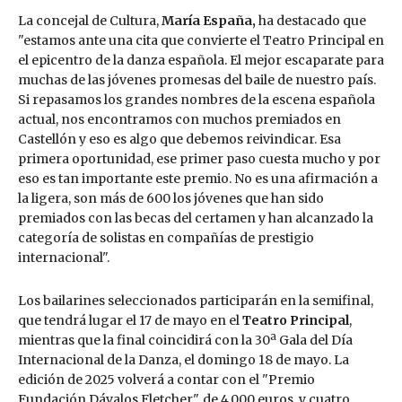
La concejal de Cultura,
María España,
ha destacado que
"estamos ante una cita que convierte el Teatro Principal en
el epicentro de la danza española. El mejor escaparate para
muchas de las jóvenes promesas del baile de nuestro país.
Si repasamos los grandes nombres de la escena española
actual, nos encontramos con muchos premiados en
Castellón y eso es algo que debemos reivindicar. Esa
primera oportunidad, ese primer paso cuesta mucho y por
eso es tan importante este premio. No es una afirmación a
la ligera, son más de 600 los jóvenes que han sido
premiados con las becas del certamen y han alcanzado la
categoría de solistas en compañías de prestigio
internacional".
Los bailarines seleccionados participarán en la semifinal,
que tendrá lugar el 17 de mayo en el
Teatro Principal
,
mientras que la final coincidirá con la 30ª Gala del Día
Internacional de la Danza, el domingo 18 de mayo. La
edición de 2025 volverá a contar con el "Premio
Fundación Dávalos Fletcher", de 4.000 euros, y cuatro