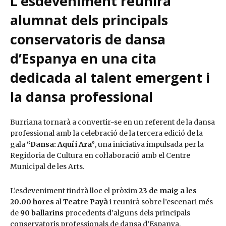
L’esdeveniment reunirà
alumnat dels principals
conservatoris de dansa
d’Espanya en una cita
dedicada al talent emergent i
la dansa professional
Burriana tornarà a convertir-se en un referent de la dansa
professional amb la celebració de la tercera edició de la
gala
“Dansa: Aquí i Ara”
, una iniciativa impulsada per la
Regidoria de Cultura en col·laboració amb el Centre
Municipal de les Arts.
L’esdeveniment tindrà lloc el pròxim
23 de maig a les
20.00 hores
al
Teatre Payà
i reunirà sobre l’escenari més
de
90 ballarins
procedents d’alguns dels principals
conservatoris professionals de dansa d’Espanya.