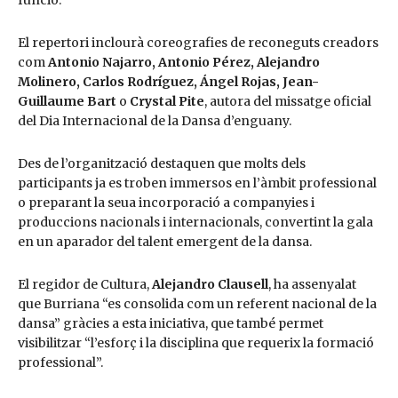
funció.
El repertori inclourà coreografies de reconeguts creadors
com
Antonio Najarro, Antonio Pérez, Alejandro
Molinero, Carlos Rodríguez, Ángel Rojas, Jean-
Guillaume Bart
o
Crystal Pite
, autora del missatge oficial
del Dia Internacional de la Dansa d’enguany.
Des de l’organització destaquen que molts dels
participants ja es troben immersos en l’àmbit professional
o preparant la seua incorporació a companyies i
produccions nacionals i internacionals, convertint la gala
en un aparador del talent emergent de la dansa.
El regidor de Cultura,
Alejandro Clausell
, ha assenyalat
que Burriana “es consolida com un referent nacional de la
dansa” gràcies a esta iniciativa, que també permet
visibilitzar “l’esforç i la disciplina que requerix la formació
professional”.