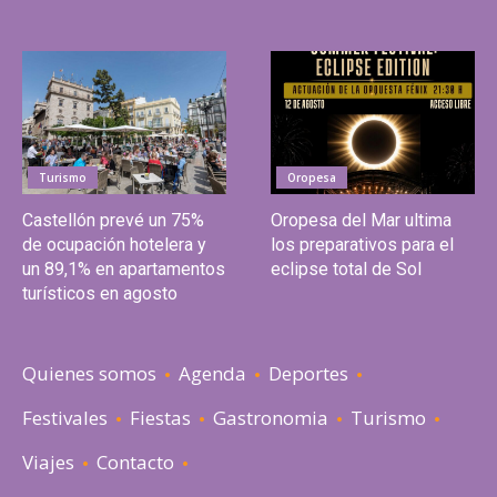
Turismo
Oropesa
Castellón prevé un 75%
Oropesa del Mar ultima
de ocupación hotelera y
los preparativos para el
un 89,1% en apartamentos
eclipse total de Sol
turísticos en agosto
Quienes somos
Agenda
Deportes
Festivales
Fiestas
Gastronomia
Turismo
Viajes
Contacto