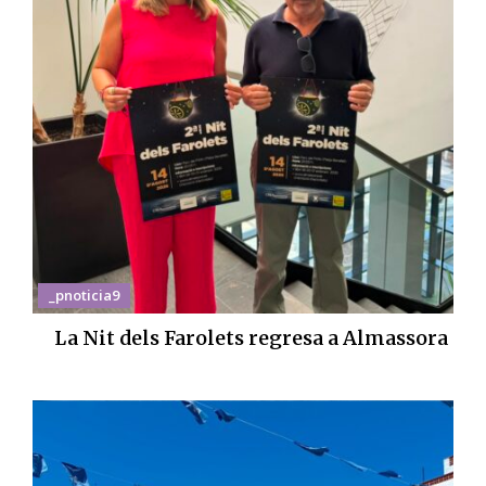
_pnoticia9
La Nit dels Farolets regresa a Almassora