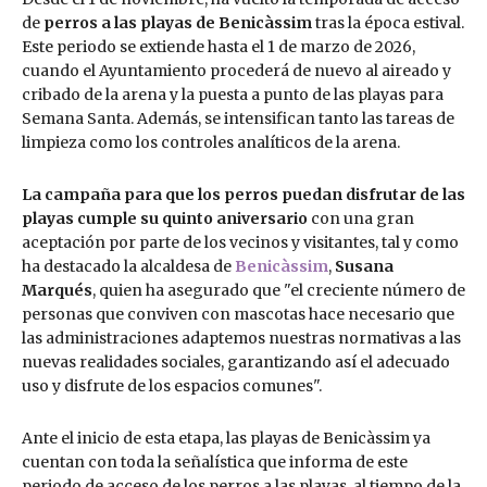
de
perros a las playas de Benicàssim
tras la época estival.
Este periodo se extiende hasta el 1 de marzo de 2026,
cuando el Ayuntamiento procederá de nuevo al aireado y
cribado de la arena y la puesta a punto de las playas para
Semana Santa. Además, se intensifican tanto las tareas de
limpieza como los controles analíticos de la arena.
La campaña para que los perros puedan disfrutar de las
playas cumple su quinto aniversario
con una gran
aceptación por parte de los vecinos y visitantes, tal y como
ha destacado la alcaldesa de
Benicàssim
,
Susana
Marqués
, quien ha asegurado que "el creciente número de
personas que conviven con mascotas hace necesario que
las administraciones adaptemos nuestras normativas a las
nuevas realidades sociales, garantizando así el adecuado
uso y disfrute de los espacios comunes".
Ante el inicio de esta etapa, las playas de Benicàssim ya
cuentan con toda la señalística que informa de este
periodo de acceso de los perros a las playas, al tiempo de la