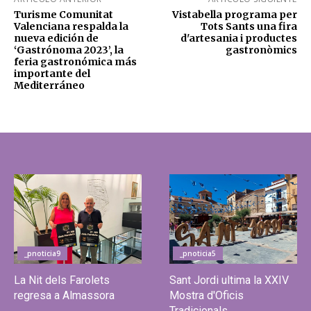
Turisme Comunitat
Vistabella programa per
Valenciana respalda la
Tots Sants una fira
nueva edición de
d'artesania i productes
‘Gastrónoma 2023’, la
gastronòmics
feria gastronómica más
importante del
Mediterráneo
_pnoticia9
_pnoticia5
La Nit dels Farolets
Sant Jordi ultima la XXIV
regresa a Almassora
Mostra d'Oficis
Tradicionals