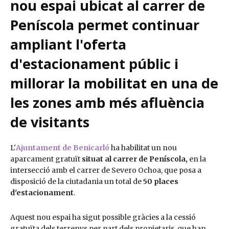
nou espai ubicat al carrer de
Peníscola permet continuar
ampliant l'oferta
d'estacionament públic i
millorar la mobilitat en una de
les zones amb més afluència
de visitants
L'
Ajuntament de Benicarló
ha habilitat un nou
aparcament gratuït
situat al carrer de Peníscola,
en la
intersecció amb el carrer de Severo Ochoa, que posa a
disposició de la ciutadania un total de
50 places
d'estacionament
.
Aquest nou espai ha sigut possible gràcies a la cessió
gratuïta dels terrenys per part dels propietaris, que han