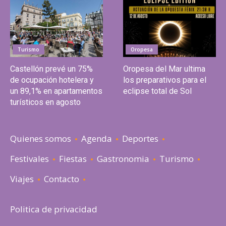
Turismo
Oropesa
Castellón prevé un 75%
Oropesa del Mar ultima
de ocupación hotelera y
los preparativos para el
un 89,1% en apartamentos
eclipse total de Sol
turísticos en agosto
Quienes somos
Agenda
Deportes
Festivales
Fiestas
Gastronomia
Turismo
Viajes
Contacto
Politica de privacidad