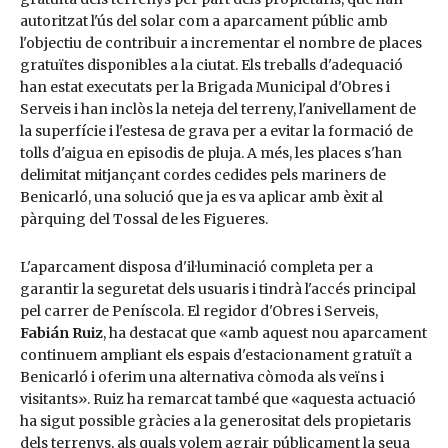
autoritzat l'ús del solar com a aparcament públic amb
l'objectiu de contribuir a incrementar el nombre de places
gratuïtes disponibles a la ciutat. Els treballs d'adequació
han estat executats per la Brigada Municipal d'Obres i
Serveis i han inclòs la neteja del terreny, l'anivellament de
la superfície i l'estesa de grava per a evitar la formació de
tolls d'aigua en episodis de pluja. A més, les places s'han
delimitat mitjançant cordes cedides pels mariners de
Benicarló, una solució que ja es va aplicar amb èxit al
pàrquing del Tossal de les Figueres.
L'aparcament disposa d'il·luminació completa per a
garantir la seguretat dels usuaris i tindrà l'accés principal
pel carrer de Peníscola. El regidor d'Obres i Serveis,
Fabián Ruiz
, ha destacat que «amb aquest nou aparcament
continuem ampliant els espais d'estacionament gratuït a
Benicarló i oferim una alternativa còmoda als veïns i
visitants». Ruiz ha remarcat també que «aquesta actuació
ha sigut possible gràcies a la generositat dels propietaris
dels terrenys, als quals volem agrair públicament la seua