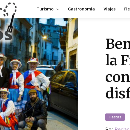
Turismo
Gastronomia
Viajes
Fi
Ben
la 
con
dis
Fiestas
Por
Redac