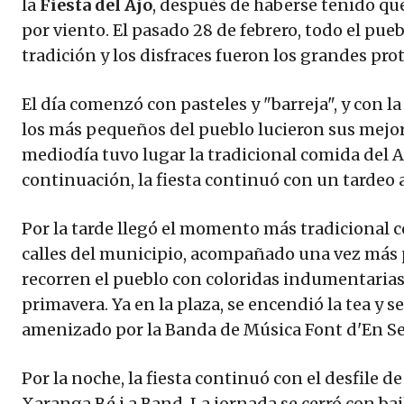
la
Fiesta del Ajo
, después de haberse tenido que 
por viento. El pasado 28 de febrero, todo el pueb
tradición y los disfraces fueron los grandes pro
El día comenzó con pasteles y "barreja", y con la
los más pequeños del pueblo lucieron sus mejore
mediodía tuvo lugar la tradicional comida del A
continuación, la fiesta continuó con un tardeo 
Por la tarde llegó el momento más tradicional co
calles del municipio, acompañado una vez más 
recorren el pueblo con coloridas indumentarias
primavera. Ya en la plaza, se encendió la tea y se
amenizado por la Banda de Música Font d'En S
Por la noche, la fiesta continuó con el desfile d
Xaranga Bé i a Band. La jornada se cerró con bai