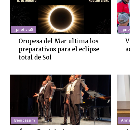
_pnoticia5
_pno
Oropesa del Mar ultima los
V
preparativos para el eclipse
a
total de Sol
Benicàssim
Alma