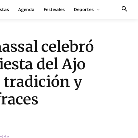
estas
Agenda
Festivales
Deportes
assal celebró
Fiesta del Ajo
 tradición y
fraces
ción