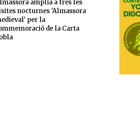
lmassora amplia a tres les
isites nocturnes 'Almassora
edieval' per la
ommemoració de la Carta
obla