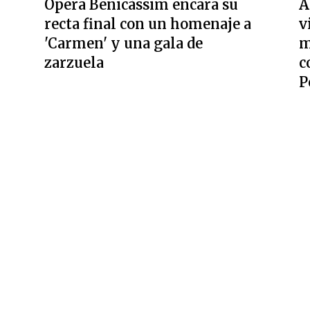
Ópera Benicàssim encara su
A
recta final con un homenaje a
v
'Carmen' y una gala de
m
zarzuela
c
P