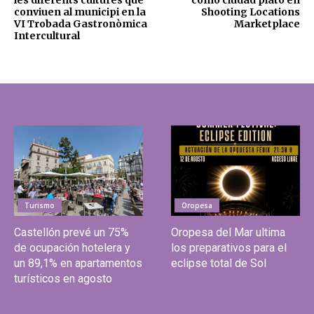
les diferents cultures que
como ciudad plató en
conviuen al municipi en la
Shooting Locations
VI Trobada Gastronòmica
Marketplace
Intercultural
Turismo
Oropesa
Castellón prevé un 75%
Oropesa del Mar ultima
de ocupación hotelera y
los preparativos para el
un 89,1% en apartamentos
eclipse total de Sol
turísticos en agosto