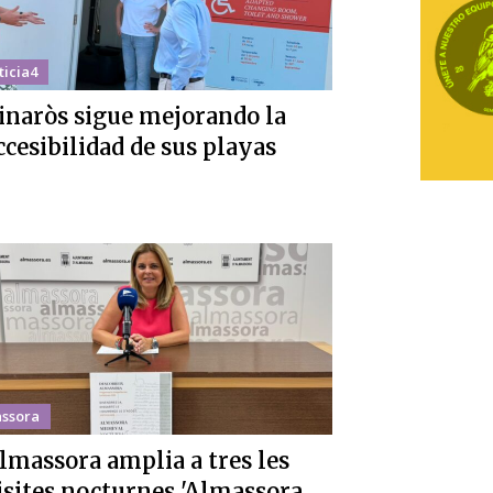
ticia4
inaròs sigue mejorando la
ccesibilidad de sus playas
ssora
lmassora amplia a tres les
isites nocturnes 'Almassora