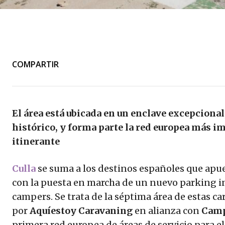
COMPARTIR
El área está ubicada en un enclave excepcional
histórico, y forma parte la red europea más i
itinerante
Culla
se suma a los destinos españoles que apu
con la puesta en marcha de un nuevo parking i
campers. Se trata de la séptima área de estas c
por
Aquíestoy Caravaning
en alianza con
Camp
primera red europea de áreas de servicio para e