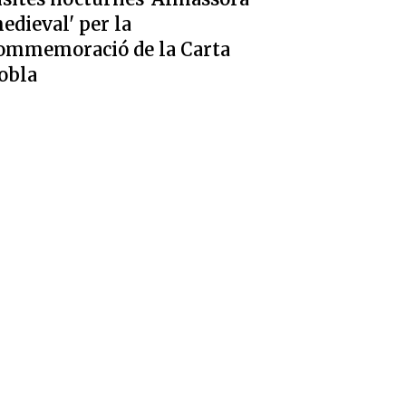
edieval' per la
ommemoració de la Carta
obla