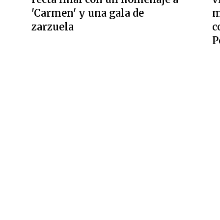
'Carmen' y una gala de
m
zarzuela
c
P