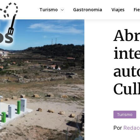
Turismo
Gastronomia
Viajes
Fi
Abr
int
aut
Cul
Turismo
Por
Redac