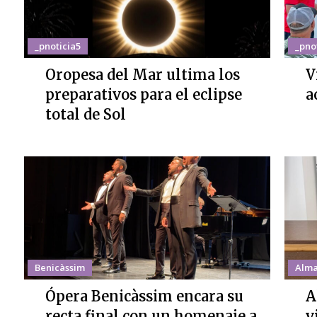
_pnoticia5
_pno
Oropesa del Mar ultima los
V
preparativos para el eclipse
a
total de Sol
Benicàssim
Alma
Ópera Benicàssim encara su
A
recta final con un homenaje a
v