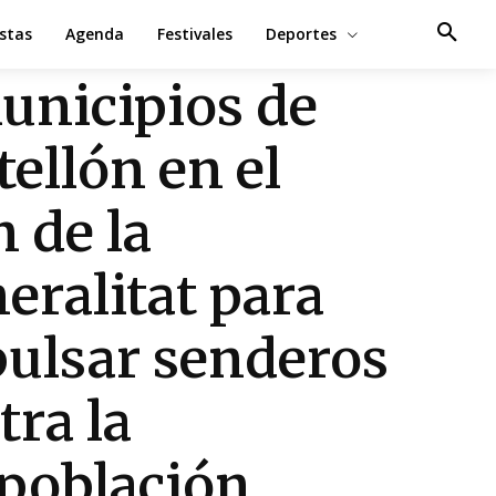
estas
Agenda
Festivales
Deportes
unicipios de
tellón en el
n de la
eralitat para
ulsar senderos
tra la
población