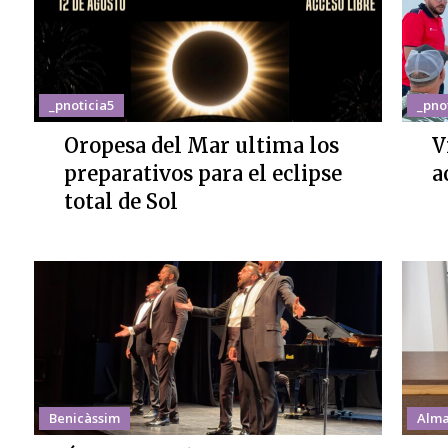
_pnoticia5
_pno
Oropesa del Mar ultima los
V
preparativos para el eclipse
a
total de Sol
Benicàssim
Alma