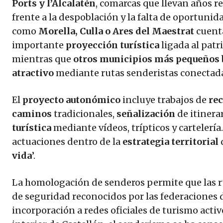
Ports y l’Alcalatén
, comarcas que llevan años 
frente a la despoblación y la falta de oportuni
como
Morella, Culla o Ares del Maestrat
cuent
importante
proyección turística
ligada al patr
mientras que
otros municipios más pequeños
atractivo
mediante rutas senderistas conectadas
El
proyecto autonómico
incluye trabajos de
re
caminos
tradicionales,
señalización
de itinera
turística
mediante vídeos, trípticos y cartelería
actuaciones dentro de la
estrategia territorial
vida
’.
La homologación de senderos permite que las ru
de seguridad reconocidos por las federaciones 
incorporación a redes oficiales de turismo acti