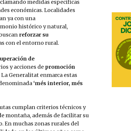
reclamando medidas específicas
dades económicas. Localidades
an ya con una
imonio histórico y natural,
buscan
reforzar su
 con el entorno rural.
cuperación de
rios y acciones de
promoción
. La Generalitat enmarca estas
denominada
‘més interior, més
tas cumplan criterios técnicos y
de montaña, además de facilitar su
vo. En muchas zonas rurales del