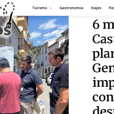
Turismo
Gastronomia
Viajes
Fi
6 m
Cas
pla
Gen
imp
con
des