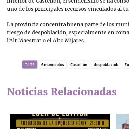
interior de Castellón, el senderismo se ha con
uno de los principales recursos vinculados al t
La provincia concentra buena parte de los mun
riesgo de despoblación, especialmente en comar
l’Alt Maestrat o el Alto Mijares.
TAGS
6 municipìos
Castellón
despoblaciób
Fo
Noticias Relacionadas