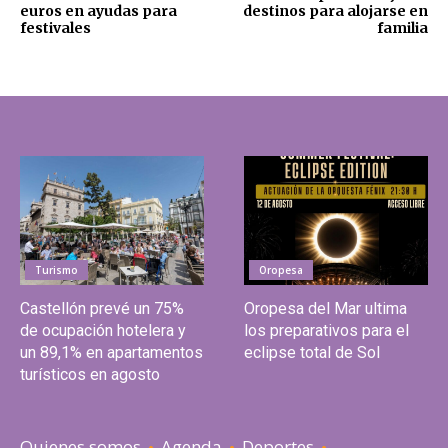
euros en ayudas para
destinos para alojarse en
festivales
familia
Turismo
Oropesa
Castellón prevé un 75%
Oropesa del Mar ultima
de ocupación hotelera y
los preparativos para el
un 89,1% en apartamentos
eclipse total de Sol
turísticos en agosto
Quienes somos
Agenda
Deportes