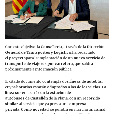
Con este objetivo, la
Conselleria
, a través de la
Dirección
General de Transportes y Logística
, ha redactado
el
proyecto
para la implantación de un
nuevo servicio de
transporte de viajeros por carretera,
que saldrá
próximamente a información pública.
El citado documento contempla
dos líneas de autobús
,
cuyos
horarios
estarán
adaptados a los de los vuelos
. La
l
ínea sur
enlazará con la
estación de
autobuses
de
Castellón
de la Plana, con un
recorrido
similar
al servicio que ya presta una
empresa
privada
.
Como novedad
, se pondrá en marcha un
ramal