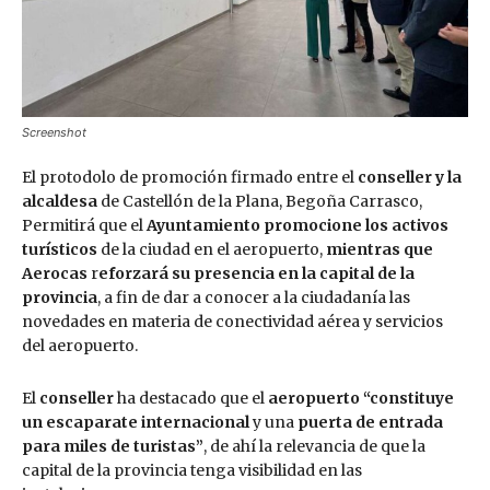
Screenshot
El protodolo de promoción firmado entre el
conseller y la
alcaldesa
de Castellón de la Plana, Begoña Carrasco,
Permitirá que el
Ayuntamiento promocione los activos
turísticos
de la ciudad en el aeropuerto,
mientras que
Aerocas
r
eforzará su presencia en la capital de la
provincia
, a fin de dar a conocer a la ciudadanía las
novedades en materia de conectividad aérea y servicios
del aeropuerto.
El
conseller
ha destacado que el
aeropuerto “constituye
un escaparate internacional
y una
puerta de entrada
para miles de turistas”
, de ahí la relevancia de que la
capital de la provincia tenga visibilidad en las